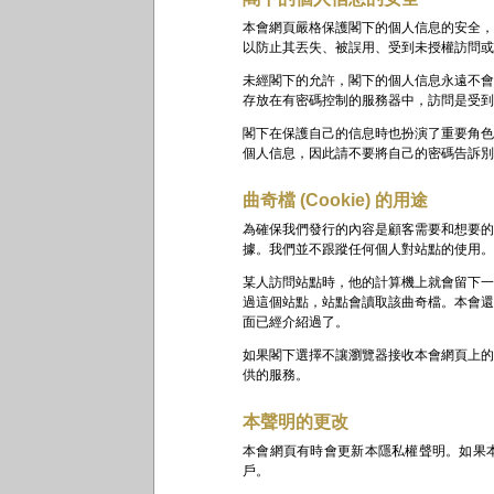
本會網頁嚴格保護閣下的個人信息的安全，
以防止其丟失、被誤用、受到未授權訪問或
未經閣下的允許，閣下的個人信息永遠不會
存放在有密碼控制的服務器中，訪問是受到
閣下在保護自己的信息時也扮演了重要角色
個人信息，因此請不要將自己的密碼告訴別
曲奇檔
(Cookie)
的用途
為確保我們發行的內容是顧客需要和想要的
據。我們並不跟蹤任何個人對站點的使用。
某人訪問站點時，他的計算機上就會留下一
過這個站點，站點會讀取該曲奇檔。本會還
面已經介紹過了。
如果閣下選擇不讓瀏覽器接收本會網頁上的
供的服務。
本聲明的更改
本會網頁有時會更新本隱私權聲明。如果
戶。